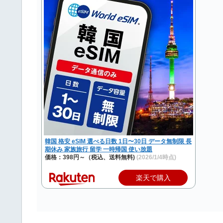
韓国 格安 eSIM 選べる日数 1日〜30日 データ無制限 長
期休み 家族旅行 留学 一時帰国 使い放題
価格：398円～（税込、送料無料)
(2026/1/4時点)
楽天で購入