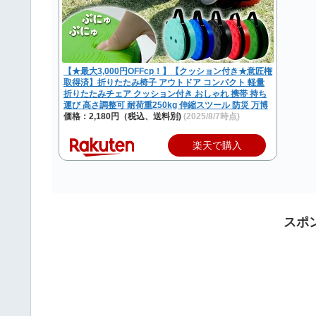
【★最大3,000円OFFcp！】【クッション付き★意匠権
取得済】折りたたみ椅子 アウトドア コンパクト 軽量
折りたたみチェア クッション付き おしゃれ 携帯 持ち
運び 高さ調整可 耐荷重250kg 伸縮スツール 防災 万博
価格：2,180円（税込、送料別)
(2025/8/7時点)
楽天で購入
スポ