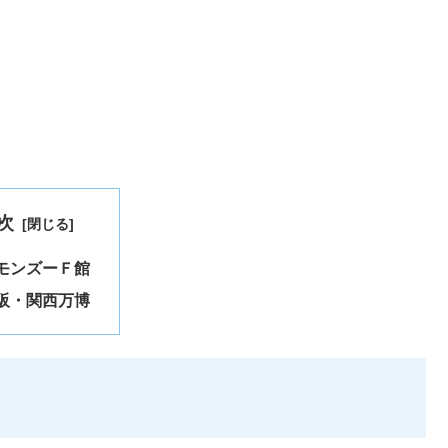
次
モンズーＦ館
阪・関西万博