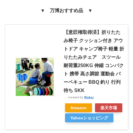
▼ 万博おすすめ品 ▼
【意匠権取得済】折りたた
み椅子 クッション付き アウ
トドア キャンプ椅子 軽量 折
りたたみチェア スツール
耐荷重250KG 伸縮 コンパク
ト 携帯 高さ調節 運動会 バ
ーベキュー BBQ 釣り 行列
待ち SKK
created by
Rinker
Amazon
楽天市場
Yahooショッピング