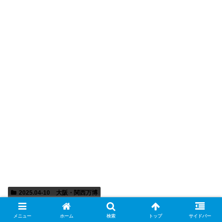
2025.04-10 大阪・関西万博
スポンサーリンク
メニュー
ホーム
検索
トップ
サイドバー