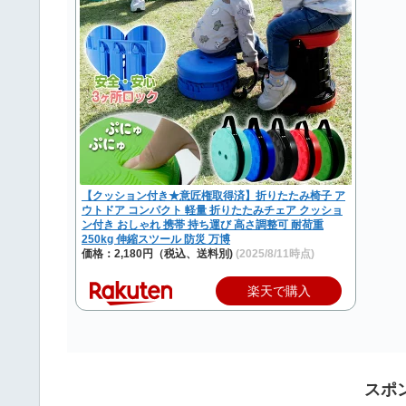
【クッション付き★意匠権取得済】折りたたみ椅子 ア
ウトドア コンパクト 軽量 折りたたみチェア クッショ
ン付き おしゃれ 携帯 持ち運び 高さ調整可 耐荷重
250kg 伸縮スツール 防災 万博
価格：2,180円（税込、送料別)
(2025/8/11時点)
楽天で購入
スポ