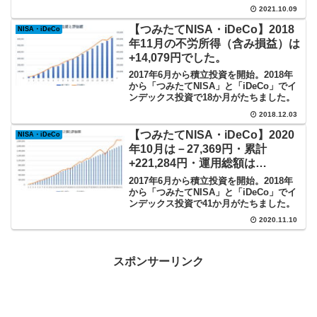
+1,105,784円（+46.30％／年+10.68％）
2021.10.09
でした。これで運用総額は、3,494,036円
となりました。
【つみたてNISA・iDeCo】2018
NISA・iDeCo
年11月の不労所得（含み損益）は
+14,079円でした。
2017年6月から積立投資を開始。2018年
から「つみたてNISA」と「iDeCo」でイ
ンデックス投資で18か月がたちました。
2018.12.03
【つみたてNISA・iDeCo】2020
NISA・iDeCo
年10月は－27,369円・累計
+221,284円・運用総額は
1,855,936円。
2017年6月から積立投資を開始。2018年
から「つみたてNISA」と「iDeCo」でイ
ンデックス投資で41か月がたちました。
2020.11.10
スポンサーリンク