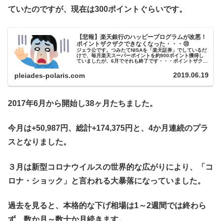
ていたのですが、現在は300ポイントぐらいです。
【悲報】楽天銀行のハッピープログラムが改悪！
ポイントザクザクできなくなった・・・😢
ジェラ公です。つみたてNISAを「楽天証券」でしているだ
けで、毎月楽天スーパーポイントを約900ポイント獲得し
ていましたが、6月でそれも終了です・・・ポイントザクザ
クとは？「楽天銀行」と「楽天証券」を連携させて（マネ
ーブリッジ）、投資信託を...
2019.06.19
pleiades-polaris.com
2017年6月から開始し38ヶ月たちました。
今月は+50,987円、総計+174,375円と、4か月連続のプラ
スとなりました。
３月は新型コロナウイルスの世界的な広がりにより、「コ
ロナ・ショック」と言われる大暴落になっていました。
過去を見ると、本格的な下げ相場は1～2週間では終わら
ず、数か月～数十か月続きます。