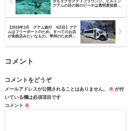
夕もエグゼクティブラウンジ。ヒルトン
グアムの目の前のビーチは透明度抜群で
シュノーケル最高！ヒルトングアムを満
喫。
【2018年3月 グアム旅行 4日目】グア
ムはフリーポートのため、すべてのお店
が免税店みたいなもの。準州のため州税
（消費税）もかからないショッピング天
国です！
コメント
コメントをどうぞ
メールアドレスが公開されることはありません。
※
が付
いている欄は必須項目です
コメント
※