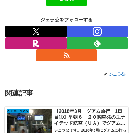
ジェラ公をフォローする
ジェラ公
関連記事
【2018年3月 グアム旅行 1日
2018.03 グアム
目①】早朝６：２０関空発のユナ
イテッド航空（ＵＡ）でグアム
へ。初・飛鳥ラウンジ入室。
ジェラ公です。2018年3月にグアムに行っ