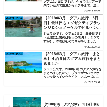
用可に。夕食は「アイランダー・
グアムは4回目ですが、今まではツアーで
来ていたので空港からホテルまで、送迎
テラス」でステーキ・ロブスタ
がありました。今回は飛行機は特典航空
ー・ビール食べ飲み放題！
2018.07.26
券で来たので、空港からホテルまではタ
クシーで移動。＄15+チップで＄20ドル
【2018年3月 グアム旅行 5日
2018.03 グアム
ほどです。グアムは...
目】最終日もエグゼクティブラウ
ンジ＆シュノーケルでヒルトング
アムを満喫！また来たいなぁ～。
ジェラ公です。グアム5日目、最終日です
（正確には出発は明日の未明２：２０で
すが）。昨晩は初めて雨が降りました
が、今はあがっています。「ヒルトング
2018.08.17
アム リゾート＆スパ」での最終日エグ
ゼクティブラウンジで朝食カリカリベー
【2018年3月 グアム旅行 まと
2018.03 グアム
コンにスクランブルエッグ...
め】４泊６日のグアム旅行をまと
めました
ジェラ公です。2018年3月のグアム旅行を
まとめましたので、ブラウザのバックボ
タンを使っていただくと、スムーズに時
系列で見られると思います。よろしくお
2020.05.31
願いします。１日目 １０年ぶりのグア
ムへ6：20発の飛行機に乗るために、3：
00に自宅を出...
【2018年3月 グアム旅行 2日目】朝も