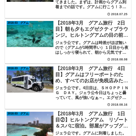
てきました。まずは、計画からグアム到
着までの話です。グアムに行こう！３月
で娘が小学校を卒業します。ジェラ公マ
2018.07.25
イルを使って、卒業旅行に行こう！国内
では、沖縄・北海道とも18000マイル（ハ
【2018年3月 グアム旅行 2日
2018.03 グアム
イシーズン・...
目】朝も夕もエグゼクティブラウ
ンジ。ヒルトングアムの目の前の
ビーチは透明度抜群でシュノーケ
ジェラ公です。グアムは時差がほぼ無い
ル最高！ヒルトングアムを満喫。
ので（グアムが1時間早い）１日目から夜
はしっかり寝られて、朝から元気です。
ジェラ公近いし、昨日は午前発着やった
2018.08.08
から、楽やわ～！朝食はエグゼクティブ
ルームで「ホテルのカードキーをかざせ
【2018年3月 グアム旅行 4日
2018.03 グアム
ばエグゼクティブラウン...
目】グアムはフリーポートのた
め、すべてのお店が免税店みたい
なもの。準州のため州税（消費
ジェラ公です。4日目は、ＳＨＯＰＰＩＮ
税）もかからないショッピング天
Ｇ ＤＡＹ。ジェラ公今日はちょっと曇
っていて、風が強いなぁ～。エグゼクテ
国です！
ィブラウンジで朝食今日もラウンジにお
2018.08.16
世話になります。おでかけするので、し
っかり食べておきましょう。グアムでシ
【2018年3月 グアム旅行 1日
2018.03 グアム
ョッピングＬＡＭＬＡＭ...
目②】ヒルトングアム リゾート
＆スパに宿泊。部屋がアップグレ
ード＆エグゼクティブラウンジ利
ジェラ公です。グアムに到着しました。