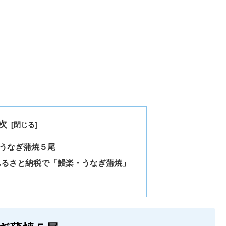
次
うなぎ蒲焼５尾
ふるさと納税で「鰻楽・うなぎ蒲焼」