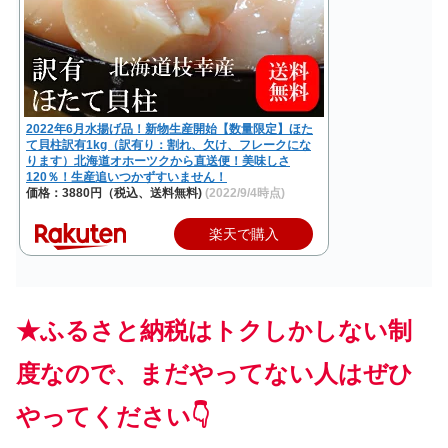
2022年6月水揚げ品！新物生産開始【数量限定】ほた
て貝柱訳有1kg（訳有り：割れ、欠け、フレークにな
ります）北海道オホーツクから直送便！美味しさ
120％！生産追いつかずすいません！
価格：3880円（税込、送料無料)
(2022/9/4時点)
楽天で購入
★ふるさと納税はトクしかしない制
度なので、まだやってない人はぜひ
やってください👇