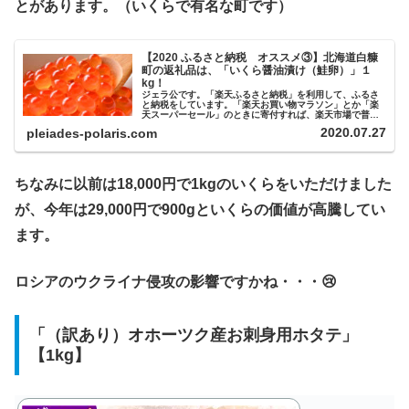
とがあります。（いくらで有名な町です）
【2020 ふるさと納税 オススメ③】北海道白糠
町の返礼品は、「いくら醤油漬け（鮭卵）」１
kg！
ジェラ公です。「楽天ふるさと納税」を利用して、ふるさ
と納税をしています。「楽天お買い物マラソン」とか「楽
天スーパーセール」のときに寄付すれば、楽天市場で普通
にお買い物するのと同様に買い回りポイントが付くのでオ
2020.07.27
pleiades-polaris.com
トクですね！▼キャンペーン中に納...
ちなみに以前は18,000円で1kgのいくらをいただけました
が、今年は29,000円で900gといくらの価値が高騰してい
ます。
ロシアのウクライナ侵攻の影響ですかね・・・😢
「（訳あり）オホーツク産お刺身用ホタテ」
【1kg】