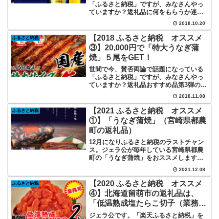
「ふるさと納税」ですが、みなさんやっ
ていますか？返礼品に何をもらうか迷い
ますよね～。還元額50％超？ サントリ
2018.10.20
ー・ザ・プレミアム・モルツ。プレミア
ムモルツのふるさと納税は「兵庫県洲本
【2018 ふるさと納税 オススメ
ふるさと納税
市」がベスト！「サント...
③】20,000円で「特大うなぎ蒲
焼」５尾をGET！
世間で今、賛否両論で話題になっている
「ふるさと納税」ですが、みなさんやっ
ていますか？返礼品おすすめ品第3弾の紹
介です。驚愕の還元額！ 「鰻楽」うな
2018.11.08
ぎ蒲焼５尾鰻楽・うなぎ蒲焼のふるさと
納税は「宮崎県都農町」へ。うなぎの蒲
【2021 ふるさと納税 オススメ
ふるさと納税
焼、私は大好きで、昔は...
①】「うなぎ蒲焼」（宮崎県都農
町の返礼品）
12月になりふるさと納税のラストチャン
ス。ジェラ公が毎年している宮崎県都農
町の「うなぎ蒲焼」をおススメします。
さらに12/11までは「楽天スーパーセー
2021.12.08
ル」が開催中で、買い回りで楽天スーパ
ーポイント大量GETのチャンス！
【2020 ふるさと納税 オススメ
ふるさと納税
④】北海道留萌市の返礼品は、
「低温熟成塩たらこ切子（業務
用）」2kg！
ジェラ公です。「楽天ふるさと納税」を