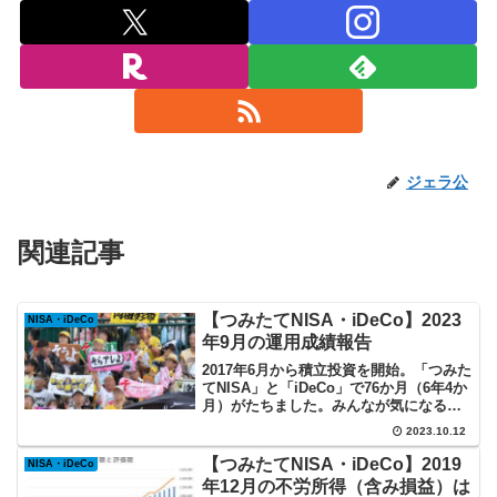
ジェラ公
関連記事
【つみたてNISA・iDeCo】2023
NISA・iDeCo
年9月の運用成績報告
2017年6月から積立投資を開始。「つみた
てNISA」と「iDeCo」で76か月（6年4か
月）がたちました。みんなが気になるイ
ンデックス投資の実際を記録していま
2023.10.12
す。
【つみたてNISA・iDeCo】2019
NISA・iDeCo
年12月の不労所得（含み損益）は