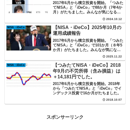
2017年6月から積立投資を開始。「つみた
てNISA」と「iDeCo」で88か月（7年4か
月）がたちました。みんなが気になるイ
ンデックス投資の実際を記録していま
2024.10.12
す。
【NISA・iDeCo】2025年10月の
NISA・iDeCo
運用成績報告
2017年6月から積立投資を開始。「つみた
てNISA」と「iDeCo」で101か月（８年5
か月）がたちました。みんなが気になる
インデックス投資の実際を記録していま
2025.11.22
す。
【つみたてNISA・iDeCo】2018
NISA・iDeCo
年9月の不労所得（含み損益）は
＋14,181円でした。
2017年6月から積立投資を開始。2018年
から「つみたてNISA」と「iDeCo」でイ
ンデックス投資で16か月がたちました。
2018.10.07
スポンサーリンク