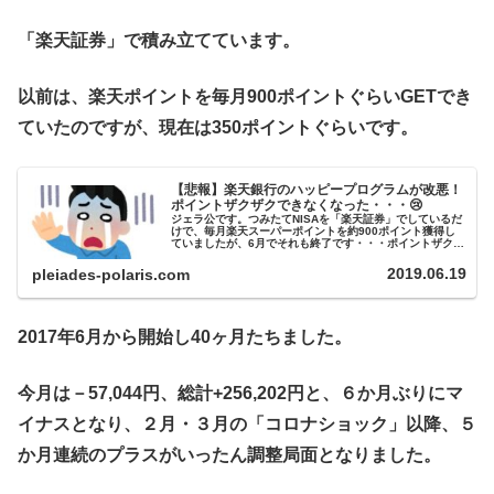
「楽天証券」で積み立てています。
以前は、楽天ポイントを毎月900ポイントぐらいGETでき
ていたのですが、現在は350ポイントぐらいです。
【悲報】楽天銀行のハッピープログラムが改悪！
ポイントザクザクできなくなった・・・😢
ジェラ公です。つみたてNISAを「楽天証券」でしているだ
けで、毎月楽天スーパーポイントを約900ポイント獲得し
ていましたが、6月でそれも終了です・・・ポイントザクザ
クとは？「楽天銀行」と「楽天証券」を連携させて（マネ
ーブリッジ）、投資信託を...
2019.06.19
pleiades-polaris.com
2017年6月から開始し40ヶ月たちました。
今月は－57,044円、総計+256,202円と、６か月ぶりにマ
イナスとなり、２月・３月の「コロナショック」以降、５
か月連続のプラスがいったん調整局面となりました。