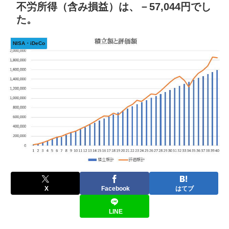
不労所得（含み損益）は、－57,044円でし
た。
NISA・iDeCo
X
Facebook
はてブ
LINE